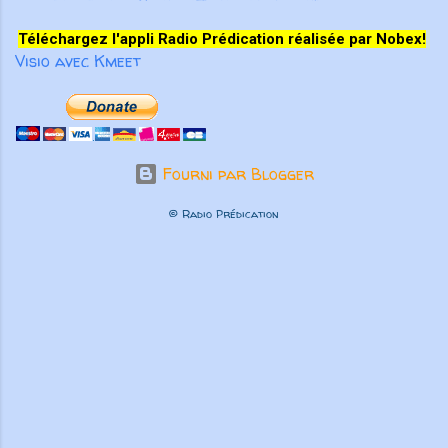
prononcer des paroles qui
participeront à la croissance
Téléchargez l'appli Radio Prédication réalisée par Nobex!
spirituelle des autres croyants. Pas
Visio avec Kmeet
seulement des paroles aimables qui
“font du bien au corps”, m...
Fourni par Blogger
© Radio Prédication