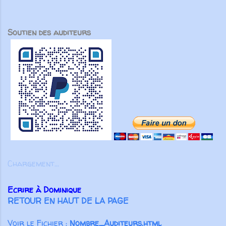
distance, chacun est appelé à y
critère pour juger la portée de nos
prendre part. Cette culture du
paroles est très simple : sont-elles
Soutien des auditeurs
partenariat marque aussi l’histoire
capables d’encourager les autres ?
de l’Union. Dès 1840, Henriette
Il écrit : “En proclamant la vérité
Feller, Louis Roussy et les
avec amour, nous grandirons en
missionnaires suisses ont tissé
tout vers celui qui est la tête, le
des liens au-delà des frontières,
Christ. C’est grâce à Lui que le
soutenus par des amis des États-
corps forme un tout solide, bien uni
Unis. Même nos fondateurs
par toutes les articulations dont il
anglophones ont choisi de servir
est pourvu. Ainsi, lorsque chaque
en français, montrant la force
partie fonctionne comme elle doit, le
transformatrice du partenariat au
corps entier grandit et se construit
service de l’Évangile. Aujourd’hui
par l’amour et dans l’amour” ( Ep 4.
Chargement...
encore, nos partenaires
15-16 ). Pour Paul l’important n’est
demeurent essentiels. Aucune
pas tant d’éviter de parler de
Ecrire à Dominique
œuvre ...
manière inconsidérée ou vaine, ou
RETOUR EN HAUT DE LA PAGE
de colporter des médisances ou
des mensonges, mais surtout de
Voir le Fichier :
Nombre_Auditeurs.html