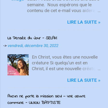
semaine. ⁣ Nous espérons que le
contenu de cet e-mail vous aidera à
fixer votre regard sur le Christ.
Quelle que soit la semaine que vous
LIRE LA SUITE »
avez eue, aujourd'hui est un
nouveau départ. Ce week-end est
La Pensée du Jour - SELAH
une nouvelle chance de se détendre
et de se reposer en Lui. "Puisque
->
vendredi, décembre 30, 2022
vous êtes ressuscités avec Christ,
attachez vos cœurs aux choses
En Christ, vous êtes une nouvelle
d'en haut, où Christ est assis à la
créature Si quelqu'un est en
droite de Dieu. Ayez l'esprit sur les
Christ, il est une nouvelle créature.
choses d'en haut, non sur les
Les choses anciennes sont
choses terrestres" - Colossiens
passées ; voici, toutes choses
LIRE LA SUITE »
3:1-2 L'équipe d'intégrité ÉCOUTE
sont devenues nouvelles. 2
MAINTENANT Après avoir lancé
Corinthiens 5.17 Que feriez-vous
Aucun ne porte la mission seul — une œuvre
2022 avec un premier single
si vous aviez la possibilité de tout
commune - UNION BAPTISTE
énergique, ICF Worship présente
recommencer ? Quelles erreurs