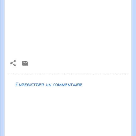
Enregistrer un commentaire
C
o
m
m
e
n