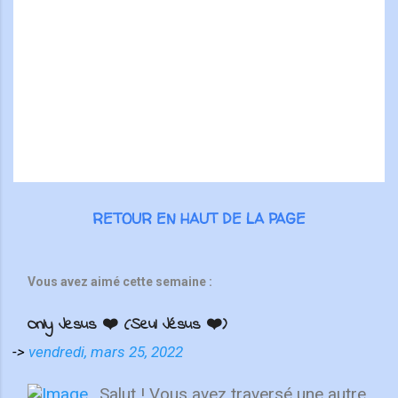
t
a
i
r
e
s
RETOUR EN HAUT DE LA PAGE
Vous avez aimé cette semaine :
Only Jesus ❤️ (Seul Jésus ❤️)
->
vendredi, mars 25, 2022
Salut ! Vous avez traversé une autre