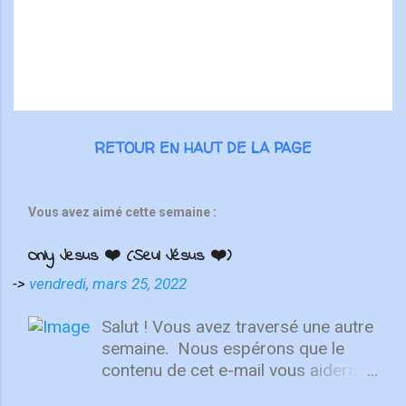
r
e
s
RETOUR EN HAUT DE LA PAGE
Vous avez aimé cette semaine :
Only Jesus ❤️ (Seul Jésus ❤️)
->
vendredi, mars 25, 2022
Salut ! Vous avez traversé une autre
semaine. ⁣ Nous espérons que le
contenu de cet e-mail vous aidera à
fixer votre regard sur le Christ.