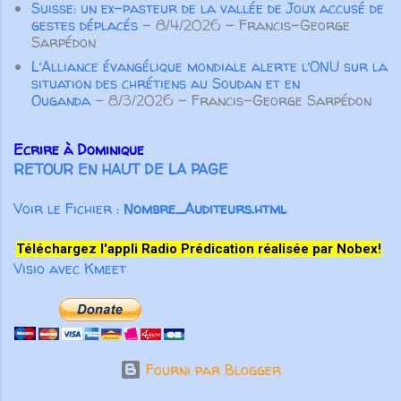
Suisse: un ex-pasteur de la vallée de Joux accusé de
“font du bien au corps”, m...
gestes déplacés
- 8/4/2026
- Francis-George
Sarpédon
L’Alliance évangélique mondiale alerte l’ONU sur la
situation des chrétiens au Soudan et en
Ouganda
- 8/3/2026
- Francis-George Sarpédon
Ecrire à Dominique
RETOUR EN HAUT DE LA PAGE
Voir le Fichier :
Nombre_Auditeurs.html
Téléchargez l'appli Radio Prédication réalisée par Nobex!
Visio avec Kmeet
Fourni par Blogger