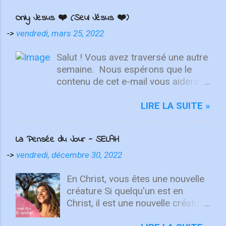
Only Jesus ❤️ (Seul Jésus ❤️)
->
vendredi, mars 25, 2022
Salut ! Vous avez traversé une autre
semaine. ⁣ Nous espérons que le
contenu de cet e-mail vous aidera à
fixer votre regard sur le Christ.
Quelle que soit la semaine que vous
LIRE LA SUITE »
avez eue, aujourd'hui est un
nouveau départ. Ce week-end est
La Pensée du Jour - SELAH
une nouvelle chance de se détendre
et de se reposer en Lui. "Puisque
->
vendredi, décembre 30, 2022
vous êtes ressuscités avec Christ,
attachez vos cœurs aux choses
En Christ, vous êtes une nouvelle
d'en haut, où Christ est assis à la
créature Si quelqu'un est en
droite de Dieu. Ayez l'esprit sur les
Christ, il est une nouvelle créature.
choses d'en haut, non sur les
Les choses anciennes sont