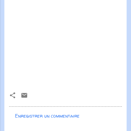
Enregistrer un commentaire
C
o