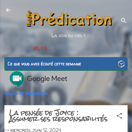
Accéder au contenu principal
La voix du ciel !
PLUS…
Ce que vous avez écouté cette semaine
Salon de discussion
La pensée de Joyce :
Assumer ses responsabilités
->
mercredi, juin 12, 2024