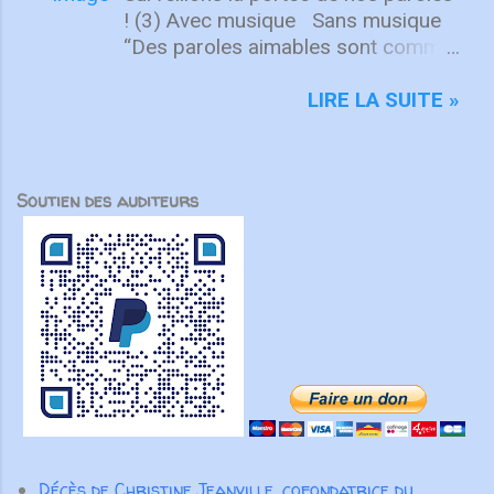
se rassemblent pour servir le
! (3) Avec musique Sans musique
peuple de Dieu. Dans Actes 21,
“Des paroles aimables sont comme
des disciples viennent de
le miel : elles sont douces pour le
Jérusalem pour le soutenir et
cœur, elles font du bien au corps”
LIRE LA SUITE »
participer à la mission. Même à
Pr 16. 24 Pour l’apôtre Paul, le
distance, chacun est appelé à y
critère pour juger la portée de nos
prendre part. Cette culture du
paroles est très simple : sont-elles
Soutien des auditeurs
partenariat marque aussi l’histoire
capables d’encourager les autres ?
de l’Union. Dès 1840, Henriette
Il écrit : “En proclamant la vérité
Feller, Louis Roussy et les
avec amour, nous grandirons en
missionnaires suisses ont tissé
tout vers celui qui est la tête, le
des liens au-delà des frontières,
Christ. C’est grâce à Lui que le
soutenus par des amis des États-
corps forme un tout solide, bien uni
Unis. Même nos fondateurs
par toutes les articulations dont il
anglophones ont choisi de servir
est pourvu. Ainsi, lorsque chaque
en français, montrant la force
partie fonctionne comme elle doit, le
transformatrice du partenariat au
corps entier grandit et se construit
service de l’Évangile. Aujourd’hui
par l’amour et dans l’amour” ( Ep 4.
Décès de Christine Jeanville, cofondatrice du
encore, nos partenaires