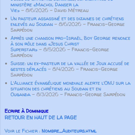
15-16 ). Pour Paul l’important n’est
ministère «Machol Danser la
demeurent essentiels. Aucune
pas tant d’éviter de parler de
Vie»
- 8/6/2026
- David Métreau
œuvre ...
manière inconsidérée ou vaine, ou
Un pasteur assassiné et des dizaines de chrétiens
de colporter des médisances ou
enlevés au Soudan
- 8/6/2026
- Francis-George
des mensonges, mais surtout de
Sarpédon
prononcer des paroles qui
Après une chanson pro-Israël, Boy George renonce
à son rôle dans «Jesus Christ
participeront à la croissance
Superstar»
- 8/5/2026
- Francis-George
spirituelle des autres croyants. Pas
Sarpédon
seulement des paroles aimables qui
Suisse: un ex-pasteur de la vallée de Joux accusé de
“font du bien au corps”, m...
gestes déplacés
- 8/4/2026
- Francis-George
Sarpédon
L’Alliance évangélique mondiale alerte l’ONU sur la
situation des chrétiens au Soudan et en
Ouganda
- 8/3/2026
- Francis-George Sarpédon
Ecrire à Dominique
RETOUR EN HAUT DE LA PAGE
Voir le Fichier :
Nombre_Auditeurs.html