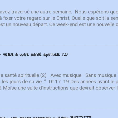
 avez traversé une autre semaine. ⁣ Nous espérons que
à fixer votre regard sur le Christ. Quelle que soit la 
est un nouveau départ. Ce week-end est une nouvelle 
r en Lui. "Puisque vous êtes ressuscités avec Christ
aut, où Christ est assis à la droite de Dieu. Ayez l'esp
r les choses terrestres" - Colossiens 3:1-2 L'équipe 
Après avoir lancé 2022 avec un premier single éne
Veillez à votre santé spirituelle (2)
ly You" , une toute nouvelle chanson qui fait place à l
n. Le deuxième single de leur prochain EP de printe
CF Worship décrit la nouvelle chanson comme "une c
ur qui nous ramène à notre Sauveur...
tre santé spirituelle (2) Avec musique Sans musique “Il
us les jours de sa vie…” Dt 17. 19 Des années avant le p
 à Moïse une suite d’instructions que devrait observer
ivit : “Lorsque tu seras entré dans le pays que le Seig
iteras et que tu diras : ‘Je veux placer un roi à ma têt
’entourent’, tu pourras placer un roi à ta tête, celui qu
is qu’il n’ait pas un grand nombre de chevaux… Qu’il 