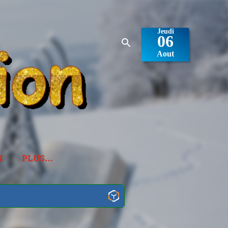
N
PLUS…