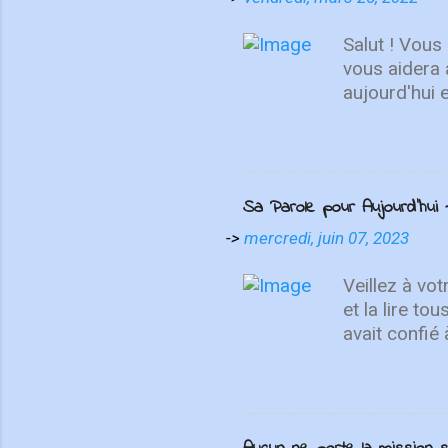
Salut ! Vous
vous aidera 
aujourd'hui 
de se repose
choses d'en h
haut, non su
MAINTENANT 
Sa Parole pour Aujourd'hui - 
présente "On
contemplatio
->
mercredi, juin 07, 2023
We Love", I
un cri du cœ
Veillez à vo
et la lire to
avait confié
prophète écr
que tu y hab
nations qui m
choisira… Ma