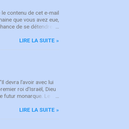
 le contenu de cet e-mail
semaine que vous avez eue,
chance de se détendre et
, attachez vos cœurs aux
rit sur les choses d'en
LIRE LA SUITE »
d'intégrité ÉCOUTE
rgique, ICF Worship
'adoration et à la
mps "Here's To The One
hanson de repentance et
 devra l’avoir avec lui
remier roi d’Israël, Dieu
 le futur monarque. Le
neur, ton Dieu, te donne…
e, comme toutes les
LIRE LA SUITE »
e le Seigneur, ton Dieu,
n’ait pas un grand nombre