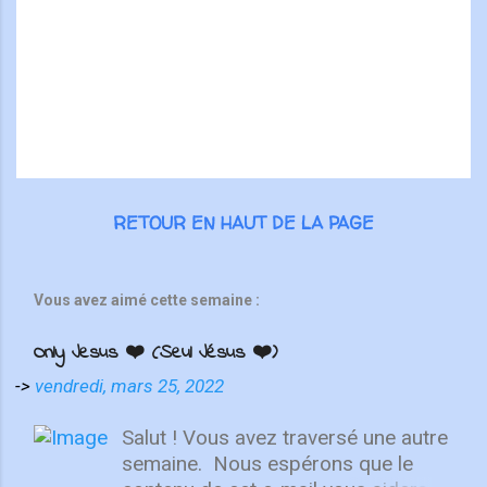
i
r
e
s
RETOUR EN HAUT DE LA PAGE
Vous avez aimé cette semaine :
Only Jesus ❤️ (Seul Jésus ❤️)
->
vendredi, mars 25, 2022
Salut ! Vous avez traversé une autre
semaine. ⁣ Nous espérons que le