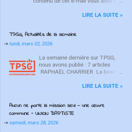
contenu de cet e-mail vous aidera à
fixer votre regard sur le Christ.
Quelle que soit la semaine que vous
LIRE LA SUITE »
avez eue, aujourd'hui est un
nouveau départ. Ce week-end est
TPSG, Actualités de la semaine
une nouvelle chance de se détendre
et de se reposer en Lui. "Puisque
->
lundi, mars 02, 2026
vous êtes ressuscités avec Christ,
attachez vos cœurs aux choses
La semaine dernière sur TPSG,
d'en haut, où Christ est assis à la
nous avons publié : 7 articles
droite de Dieu. Ayez l'esprit sur les
RAPHAËL CHARRIER La beauté
choses d'en haut, non sur les
n’est pas une opinion (Beauté ⅓)
choses terrestres" - Colossiens
La beauté est une réalité
LIRE LA SUITE »
3:1-2 L'équipe d'intégrité ÉCOUTE
objective, enracinée en Dieu, unie
MAINTENANT Après avoir lancé
au vrai et au bon. Elle se révèle de
Aucun ne porte la mission seul — une œuvre
2022 avec un premier single
manière suprême en Christ, et est
commune - UNION BAPTISTE
énergique, ICF Worship présente
décisive pour discerner le péché,
"Only You" , une toute nouvelle
résister à la culture
->
samedi, mars 28, 2026
chanson qui fait place à l'adoration
postchrétienne et former une vie