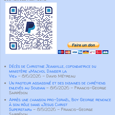
recommencer ? Quelles erreurs
Fearing, bien sûr! Née esclave en
partenariat marque aussi l’histoire
voudriez-vous corriger ? Quelles
Alabama en 1838 [...] sa p...
de l’Union. Dès 1840, Henriette
opportunités aimeriez-vous saisir
Feller, Louis Roussy et les
à... Par John Roos Audio Vidéo
missionnaires suisses ont tissé
Get new posts by email:
des liens au-delà des frontières,
Subscribe
soutenus par des amis des États-
Unis. Même nos fondateurs
anglophones ont choisi de servir
en français, montrant la force
transformatrice du partenariat au
Décès de Christine Jeanville, cofondatrice du
service de l’Évangile. Aujourd’hui
ministère «Machol Danser la
encore, nos partenaires
Vie»
- 8/6/2026
- David Métreau
demeurent essentiels. Aucune
Un pasteur assassiné et des dizaines de chrétiens
œuvre ...
enlevés au Soudan
- 8/6/2026
- Francis-George
Sarpédon
Après une chanson pro-Israël, Boy George renonce
à son rôle dans «Jesus Christ
Superstar»
- 8/5/2026
- Francis-George
Sarpédon