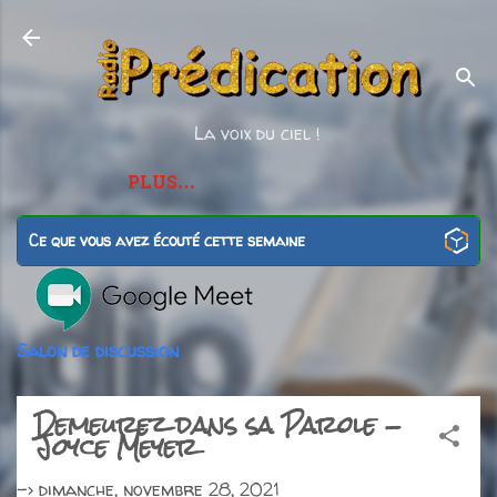
Accéder au contenu principal
La voix du ciel !
PLUS…
Ce que vous avez écouté cette semaine
Salon de discussion
Demeurez dans sa Parole -
Joyce Meyer
->
dimanche, novembre 28, 2021