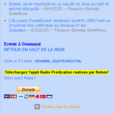
Suisse: un ex-pasteur de la vallée de Joux accusé de
“font du bien au corps”, m...
gestes déplacés
- 8/4/2026
- Francis-George
Sarpédon
L’Alliance évangélique mondiale alerte l’ONU sur la
situation des chrétiens au Soudan et en
Ouganda
- 8/3/2026
- Francis-George Sarpédon
Ecrire à Dominique
RETOUR EN HAUT DE LA PAGE
Voir le Fichier :
Nombre_Auditeurs.html
Téléchargez l'appli Radio Prédication réalisée par Nobex!
Visio avec Kmeet
Fourni par Blogger