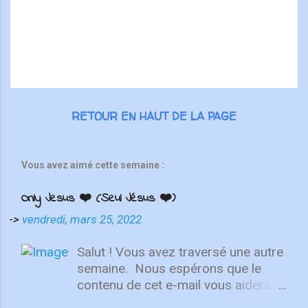
r
e
s
RETOUR EN HAUT DE LA PAGE
Vous avez aimé cette semaine :
Only Jesus ❤️ (Seul Jésus ❤️)
->
vendredi, mars 25, 2022
Salut ! Vous avez traversé une autre
semaine. ⁣ Nous espérons que le
contenu de cet e-mail vous aidera à
fixer votre regard sur le Christ.