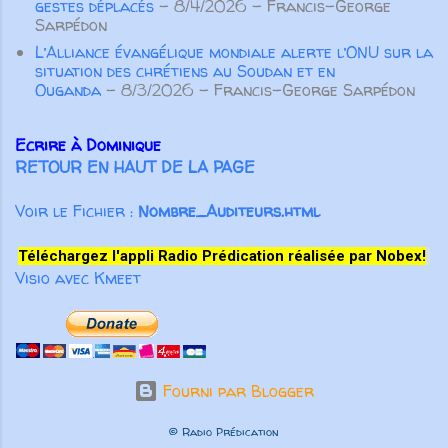
gestes déplacés
- 8/4/2026
- Francis-George
Considérons maintenant la
Sarpédon
merveille la plus étonnante du
L’Alliance évangélique mondiale alerte l’ONU sur la
corps humain : l...
situation des chrétiens au Soudan et en
Ouganda
- 8/3/2026
- Francis-George Sarpédon
Ecrire à Dominique
RETOUR EN HAUT DE LA PAGE
Voir le Fichier :
Nombre_Auditeurs.html
Téléchargez l'appli Radio Prédication réalisée par Nobex!
Visio avec Kmeet
Fourni par Blogger
© Radio Prédication