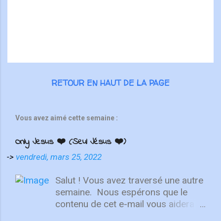
r
e
s
RETOUR EN HAUT DE LA PAGE
Vous avez aimé cette semaine :
Only Jesus ❤️ (Seul Jésus ❤️)
->
vendredi, mars 25, 2022
Salut ! Vous avez traversé une autre
semaine. ⁣ Nous espérons que le
contenu de cet e-mail vous aidera à
fixer votre regard sur le Christ.