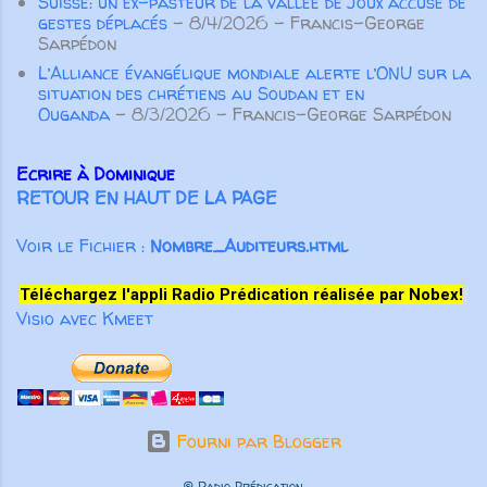
Suisse: un ex-pasteur de la vallée de Joux accusé de
“font du bien au corps”, m...
gestes déplacés
- 8/4/2026
- Francis-George
Sarpédon
L’Alliance évangélique mondiale alerte l’ONU sur la
situation des chrétiens au Soudan et en
Ouganda
- 8/3/2026
- Francis-George Sarpédon
Ecrire à Dominique
RETOUR EN HAUT DE LA PAGE
Voir le Fichier :
Nombre_Auditeurs.html
Téléchargez l'appli Radio Prédication réalisée par Nobex!
Visio avec Kmeet
Fourni par Blogger
© Radio Prédication