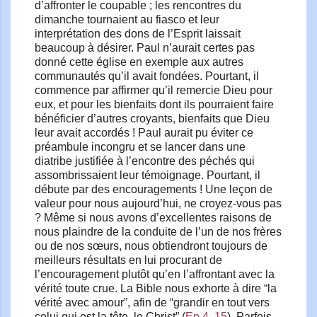
d’affronter le coupable ; les rencontres du
dimanche tournaient au fiasco et leur
interprétation des dons de l’Esprit laissait
beaucoup à désirer. Paul n’aurait certes pas
donné cette église en exemple aux autres
communautés qu’il avait fondées. Pourtant, il
commence par affirmer qu’il remercie Dieu pour
eux, et pour les bienfaits dont ils pourraient faire
bénéficier d’autres croyants, bienfaits que Dieu
leur avait accordés ! Paul aurait pu éviter ce
préambule incongru et se lancer dans une
diatribe justifiée à l’encontre des péchés qui
assombrissaient leur témoignage. Pourtant, il
débute par des encouragements ! Une leçon de
valeur pour nous aujourd’hui, ne croyez-vous pas
? Même si nous avons d’excellentes raisons de
nous plaindre de la conduite de l’un de nos frères
ou de nos sœurs, nous obtiendront toujours de
meilleurs résultats en lui procurant de
l’encouragement plutôt qu’en l’affrontant avec la
vérité toute crue. La Bible nous exhorte à dire “la
vérité avec amour”, afin de “grandir en tout vers
celui qui est la tête, le Christ” (
Ep 4. 15
). Parfois