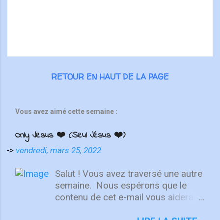
e
s
RETOUR EN HAUT DE LA PAGE
Vous avez aimé cette semaine :
Only Jesus ❤️ (Seul Jésus ❤️)
->
vendredi, mars 25, 2022
Salut ! Vous avez traversé une autre
semaine. ⁣ Nous espérons que le
contenu de cet e-mail vous aidera à
fixer votre regard sur le Christ.