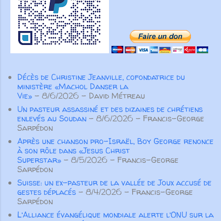
des liens au-delà des frontières,
Subscribe
soutenus par des amis des États-
Unis. Même nos fondateurs
anglophones ont choisi de servir
en français, montrant la force
transformatrice du partenariat au
Décès de Christine Jeanville, cofondatrice du
service de l’Évangile. Aujourd’hui
ministère «Machol Danser la
encore, nos partenaires
Vie»
- 8/6/2026
- David Métreau
demeurent essentiels. Aucune
Un pasteur assassiné et des dizaines de chrétiens
œuvre ...
enlevés au Soudan
- 8/6/2026
- Francis-George
Sarpédon
Après une chanson pro-Israël, Boy George renonce
à son rôle dans «Jesus Christ
Superstar»
- 8/5/2026
- Francis-George
Sarpédon
Suisse: un ex-pasteur de la vallée de Joux accusé de
gestes déplacés
- 8/4/2026
- Francis-George
Sarpédon
L’Alliance évangélique mondiale alerte l’ONU sur la