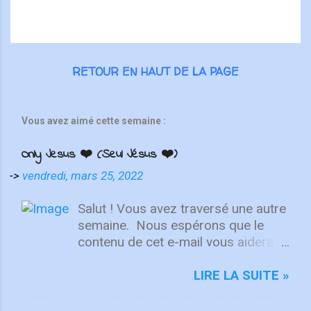
RETOUR EN HAUT DE LA PAGE
Vous avez aimé cette semaine :
Only Jesus ❤️ (Seul Jésus ❤️)
->
vendredi, mars 25, 2022
Salut ! Vous avez traversé une autre
semaine. ⁣ Nous espérons que le
contenu de cet e-mail vous aidera à
fixer votre regard sur le Christ.
Quelle que soit la semaine que vous
LIRE LA SUITE »
avez eue, aujourd'hui est un
nouveau départ. Ce week-end est