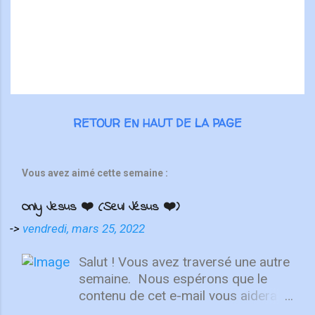
r
e
s
RETOUR EN HAUT DE LA PAGE
Vous avez aimé cette semaine :
Only Jesus ❤️ (Seul Jésus ❤️)
->
vendredi, mars 25, 2022
Salut ! Vous avez traversé une autre
semaine. ⁣ Nous espérons que le
contenu de cet e-mail vous aidera à
fixer votre regard sur le Christ.