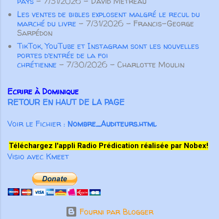
pays
- 7/31/2026
- David Métreau
spirituelle des autres croyants. Pas
Les ventes de bibles explosent malgré le recul du
seulement des paroles aimables qui
marché du livre
- 7/31/2026
- Francis-George
“font du bien au corps”, m...
Sarpédon
TikTok, YouTube et Instagram sont les nouvelles
portes d’entrée de la foi
chrétienne
- 7/30/2026
- Charlotte Moulin
Ecrire à Dominique
RETOUR EN HAUT DE LA PAGE
Voir le Fichier :
Nombre_Auditeurs.html
Téléchargez l'appli Radio Prédication réalisée par Nobex!
Visio avec Kmeet
Fourni par Blogger