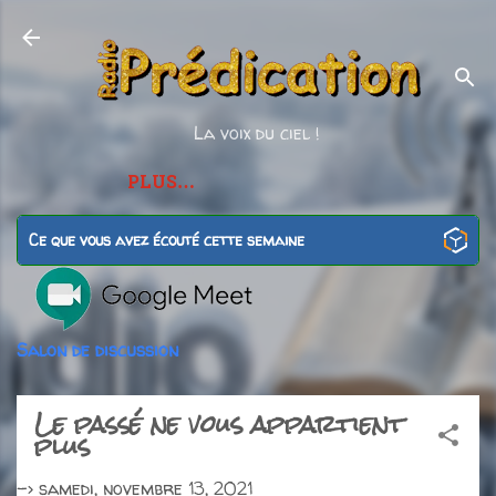
Accéder au contenu principal
La voix du ciel !
PLUS…
Ce que vous avez écouté cette semaine
Salon de discussion
Le passé ne vous appartient
plus
->
samedi, novembre 13, 2021