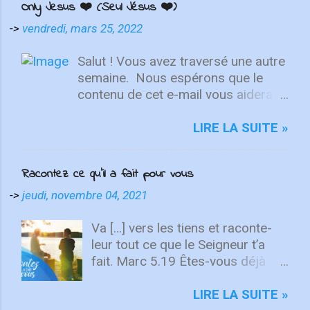
Only Jesus ❤️ (Seul Jésus ❤️)
->
vendredi, mars 25, 2022
Salut ! Vous avez traversé une autre
semaine. ⁣ Nous espérons que le
contenu de cet e-mail vous aidera à
fixer votre regard sur le Christ.
Quelle que soit la semaine que vous
LIRE LA SUITE »
avez eue, aujourd'hui est un
nouveau départ. Ce week-end est
Racontez ce qu’il a fait pour vous
une nouvelle chance de se détendre
et de se reposer en Lui. "Puisque
->
jeudi, novembre 04, 2021
vous êtes ressuscités avec Christ,
attachez vos cœurs aux choses
Va […] vers les tiens et raconte-
d'en haut, où Christ est assis à la
leur tout ce que le Seigneur t’a
droite de Dieu. Ayez l'esprit sur les
fait. Marc 5.19 Êtes-vous déjà
choses d'en haut, non sur les
allé(e) dans un endroit si
choses terrestres" - Colossiens
merveilleux que vous n’avez pas
LIRE LA SUITE »