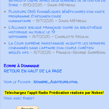
Beyrouth libéré après deux semaines de détention en
Syrie
- 8/10/2026
- David Métreau
Plusieurs ONG évangéliques bénéficiaires d’un vaste
programme étatsunien d’aide
humanitaire
- 8/7/2026
- David Métreau
L’Alliance biblique française ouvre sa bibliothèque
historique au public le 19
septembre
- 8/7/2026
- Charlotte Moulin
La Cour suprême pakistanaise acquitte les derniers
condamnés dans l’affaire d’un couple chrétien
brûlés vifs
- 8/7/2026
- Francis-George Sarpédon
Ecrire à Dominique
RETOUR EN HAUT DE LA PAGE
Voir le Fichier :
Nombre_Auditeurs.html
Téléchargez l'appli Radio Prédication réalisée par Nobex!
Visio avec Kmeet