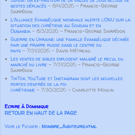
Suisse: un ex-pasteur de la vallée de Joux accusé de
15-16 ). Pour Paul l’important n’est
gestes déplacés
- 8/4/2026
- Francis-George
pas tant d’éviter de parler de
Sarpédon
manière inconsidérée ou vaine, ou
L’Alliance évangélique mondiale alerte l’ONU sur la
de colporter des médisances ou
situation des chrétiens au Soudan et en
des mensonges, mais surtout de
Ouganda
- 8/3/2026
- Francis-George Sarpédon
prononcer des paroles qui
Guerre en Ukraine: une famille évangélique décimée
par une frappe russe dans le centre du
participeront à la croissance
pays
- 7/31/2026
- David Métreau
spirituelle des autres croyants. Pas
Les ventes de bibles explosent malgré le recul du
seulement des paroles aimables qui
marché du livre
- 7/31/2026
- Francis-George
“font du bien au corps”, m...
Sarpédon
TikTok, YouTube et Instagram sont les nouvelles
portes d’entrée de la foi
chrétienne
- 7/30/2026
- Charlotte Moulin
Ecrire à Dominique
RETOUR EN HAUT DE LA PAGE
Voir le Fichier :
Nombre_Auditeurs.html