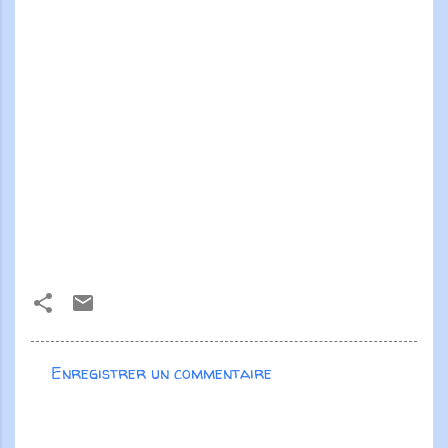
Enregistrer un commentaire
C
o
m