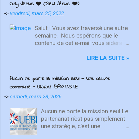
Only Jesus ❤️ (Seul Jésus ❤️)
->
vendredi, mars 25, 2022
Salut ! Vous avez traversé une autre
semaine. ⁣ Nous espérons que le
contenu de cet e-mail vous aidera à
fixer votre regard sur le Christ.
Quelle que soit la semaine que vous
LIRE LA SUITE »
avez eue, aujourd'hui est un
nouveau départ. Ce week-end est
Aucun ne porte la mission seul — une œuvre
une nouvelle chance de se détendre
commune - UNION BAPTISTE
et de se reposer en Lui. "Puisque
vous êtes ressuscités avec Christ,
->
samedi, mars 28, 2026
attachez vos cœurs aux choses
d'en haut, où Christ est assis à la
Aucun ne porte la mission seul Le
droite de Dieu. Ayez l'esprit sur les
partenariat n’est pas simplement
choses d'en haut, non sur les
une stratégie, c’est une
choses terrestres" - Colossiens
expression du Royaume. Dieu unit