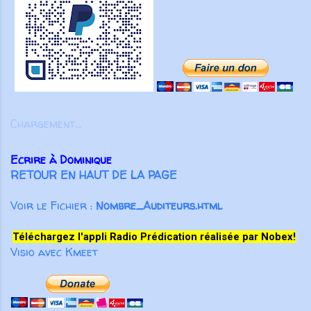
des liens au-delà des frontières,
Christ. C’est grâce à Lui que le
soutenus par des amis des États-
corps forme un tout solide, bien uni
Unis. Même nos fondateurs
par toutes les articulations dont il
anglophones ont choisi de servir
est pourvu. Ainsi, lorsque chaque
en français, montrant la force
partie fonctionne comme elle doit, le
transformatrice du partenariat au
corps entier grandit et se construit
service de l’Évangile. Aujourd’hui
par l’amour et dans l’amour” ( Ep 4.
Chargement...
encore, nos partenaires
15-16 ). Pour Paul l’important n’est
demeurent essentiels. Aucune
pas tant d’éviter de parler de
Ecrire à Dominique
œuvre ...
manière inconsidérée ou vaine, ou
RETOUR EN HAUT DE LA PAGE
de colporter des médisances ou
des mensonges, mais surtout de
Voir le Fichier :
Nombre_Auditeurs.html
prononcer des paroles qui
participeront à la croissance
Téléchargez l'appli Radio Prédication réalisée par Nobex!
spirituelle des autres croyants. Pas
Visio avec Kmeet
seulement des paroles aimables qui
“font du bien au corps”, m...