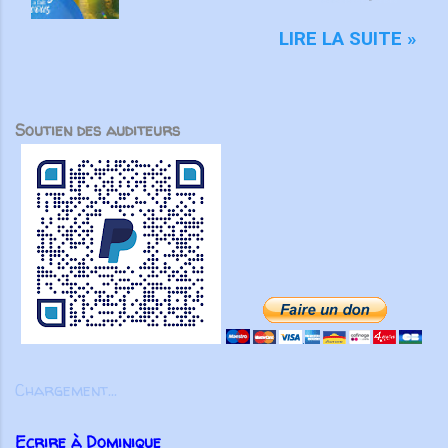
choses d'en haut, non sur les
allé(e) dans un endroit si
choses terrestres" - Colossiens
merveilleux que vous n’avez pas
LIRE LA SUITE »
3:1-2 L'équipe d'intégrité ÉCOUTE
voulu en partir ? Voilà ce que cet
MAINTENANT Après avoir lancé
homme a ressenti après que
2022 avec un premier single
Jésus l’a guéri de sa... Par Bob
Soutien des auditeurs
énergique, ICF Worship présente
Gass Démarrer l'expérience
"Only You" , une toute nouvelle
SELAH Get new posts by email:
chanson qui fait place à l'adoration
Subscribe
et à la contemplation. Le deuxième
single de leur prochain EP de
printemps "Here's To The One We
Love", ICF Worship décrit la
nouvelle chanson comme "une
chanson de repentance et un cri du
cœur qui nous ramène à notre
Sauveur...
Chargement...
Ecrire à Dominique