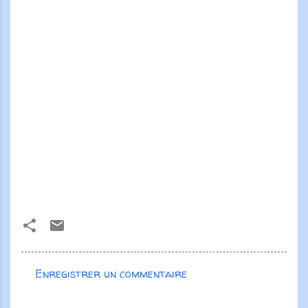
Enregistrer un commentaire
C
o