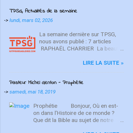
TPSG, Actualités de la semaine
->
lundi, mars 02, 2026
La semaine dernière sur TPSG,
nous avons publié : 7 articles
RAPHAËL CHARRIER La beauté
n’est pas une opinion (Beauté ⅓)
La beauté est une réalité
LIRE LA SUITE »
objective, enracinée en Dieu, unie
au vrai et au bon. Elle se révèle de
Pasteur Michel Genton - Prophétie
manière suprême en Christ, et est
décisive pour discerner le péché,
->
samedi, mai 18, 2019
résister à la culture
postchrétienne et former une vie
Prophétie Bonjour, Où en est-
chrétienne sage. Lire l'article
on dans l’Histoire de ce monde ?
BENJAMIN EGGEN Petite
Que dit la Bible au sujet de notre
introduction à la lettre aux
époque troublée. Ce qu’Elle dit est-il