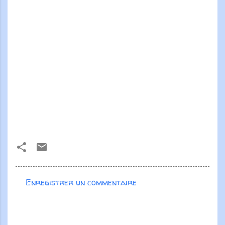
Enregistrer un commentaire
C
o
m