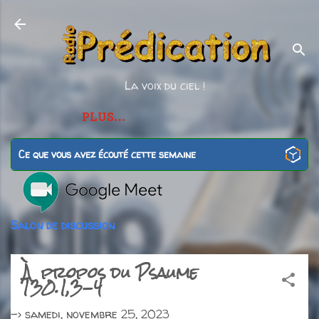
Accéder au contenu principal
La voix du ciel !
PLUS…
Ce que vous avez écouté cette semaine
Salon de discussion
À propos du Psaume
130.1,3-4
->
samedi, novembre 25, 2023