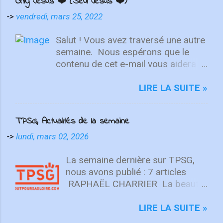
Only Jesus ❤️ (Seul Jésus ❤️)
->
vendredi, mars 25, 2022
Salut ! Vous avez traversé une autre
semaine. ⁣ Nous espérons que le
contenu de cet e-mail vous aidera à
fixer votre regard sur le Christ.
Quelle que soit la semaine que vous
LIRE LA SUITE »
avez eue, aujourd'hui est un
nouveau départ. Ce week-end est
TPSG, Actualités de la semaine
une nouvelle chance de se détendre
et de se reposer en Lui. "Puisque
->
lundi, mars 02, 2026
vous êtes ressuscités avec Christ,
attachez vos cœurs aux choses
La semaine dernière sur TPSG,
d'en haut, où Christ est assis à la
nous avons publié : 7 articles
droite de Dieu. Ayez l'esprit sur les
RAPHAËL CHARRIER La beauté
choses d'en haut, non sur les
n’est pas une opinion (Beauté ⅓)
choses terrestres" - Colossiens
La beauté est une réalité
LIRE LA SUITE »
3:1-2 L'équipe d'intégrité ÉCOUTE
objective, enracinée en Dieu, unie