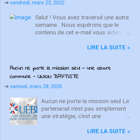
->
vendredi, mars 25, 2022
Salut ! Vous avez traversé une autre
semaine. ⁣ Nous espérons que le
contenu de cet e-mail vous aidera à
fixer votre regard sur le Christ.
Quelle que soit la semaine que vous
LIRE LA SUITE »
avez eue, aujourd'hui est un
nouveau départ. Ce week-end est
Aucun ne porte la mission seul — une œuvre
une nouvelle chance de se détendre
commune - UNION BAPTISTE
et de se reposer en Lui. "Puisque
vous êtes ressuscités avec Christ,
->
samedi, mars 28, 2026
attachez vos cœurs aux choses
d'en haut, où Christ est assis à la
Aucun ne porte la mission seul Le
droite de Dieu. Ayez l'esprit sur les
partenariat n’est pas simplement
choses d'en haut, non sur les
une stratégie, c’est une
choses terrestres" - Colossiens
expression du Royaume. Dieu unit
3:1-2 L'équipe d'intégrité ÉCOUTE
des personnes aux dons et
LIRE LA SUITE »
MAINTENANT Après avoir lancé
vocations diverses pour