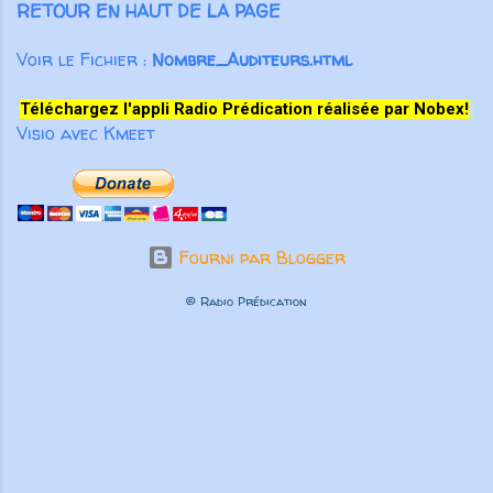
RETOUR EN HAUT DE LA PAGE
de colporter des médisances ou
des mensonges, mais surtout de
Voir le Fichier :
Nombre_Auditeurs.html
prononcer des paroles qui
participeront à la croissance
Téléchargez l'appli Radio Prédication réalisée par Nobex!
spirituelle des autres croyants. Pas
Visio avec Kmeet
seulement des paroles aimables qui
“font du bien au corps”, m...
Fourni par Blogger
© Radio Prédication