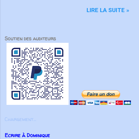
soutenus par des amis des États-
le miel : elles sont douces pour le
Unis. Même nos fondateurs
cœur, elles font du bien au corps”
LIRE LA SUITE »
anglophones ont choisi de servir
Pr 16. 24 Pour l’apôtre Paul, le
en français, montrant la force
critère pour juger la portée de nos
transformatrice du partenariat au
paroles est très simple : sont-elles
service de l’Évangile. Aujourd’hui
Soutien des auditeurs
capables d’encourager les autres ?
encore, nos partenaires
Il écrit : “En proclamant la vérité
demeurent essentiels. Aucune
avec amour, nous grandirons en
œuvre ...
tout vers celui qui est la tête, le
Christ. C’est grâce à Lui que le
corps forme un tout solide, bien uni
par toutes les articulations dont il
est pourvu. Ainsi, lorsque chaque
partie fonctionne comme elle doit, le
corps entier grandit et se construit
par l’amour et dans l’amour” ( Ep 4.
Chargement...
15-16 ). Pour Paul l’important n’est
pas tant d’éviter de parler de
Ecrire à Dominique
manière inconsidérée ou vaine, ou