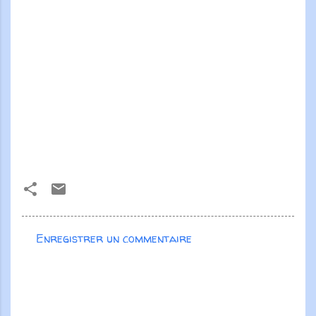
Enregistrer un commentaire
C
o
m
m