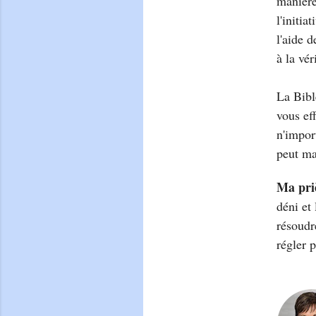
manière
l'initi
l'aide 
à la vé
La Bibl
vous ef
n'impor
peut ma
Ma pri
déni et
résoudr
régler 