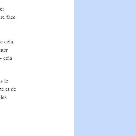
er
ire face
e cela
nter
- cela
s le
me et de
 les