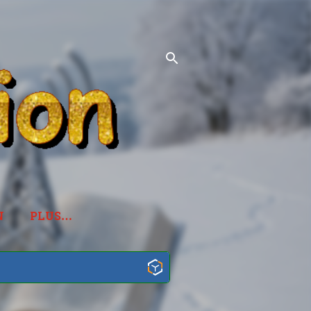
N
PLUS…