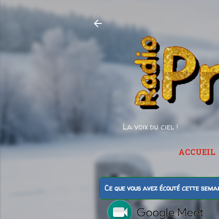
La voix du ciel !
ACCUEIL
Ce que vous avez écouté cette sema