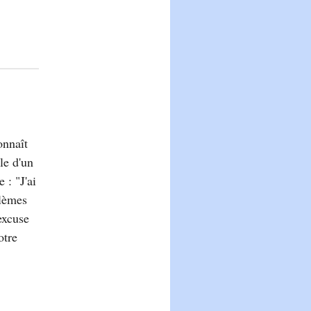
onnaît
le d'un
 : "J'ai
blèmes
excuse
otre