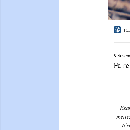
Éco
8 Novem
Faire
Exam
mette
Jés