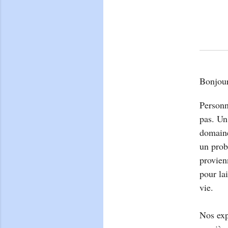
Bonjour
Personn
pas. Un
domaine
un prob
provien
pour la
vie.
Nos exp