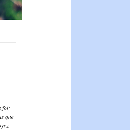
 foi;
as que
oyez