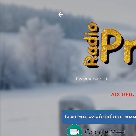
La voix du ciel !
ACCUEIL
Ce que vous avez écouté cette sema