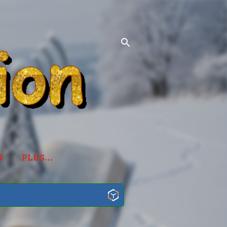
N
PLUS…