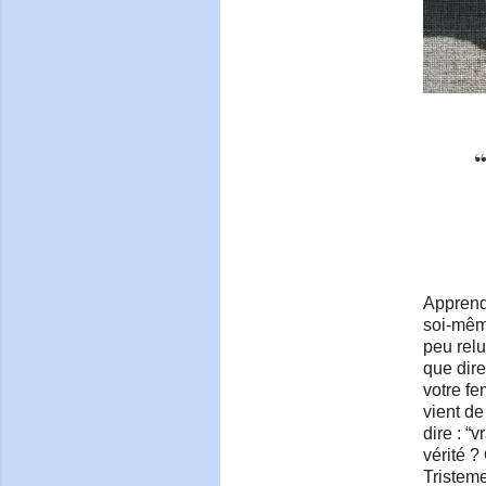
“
Apprendr
soi-mêm
peu relu
que dire
votre fe
vient d
dire : “
vérité ?
Tristeme