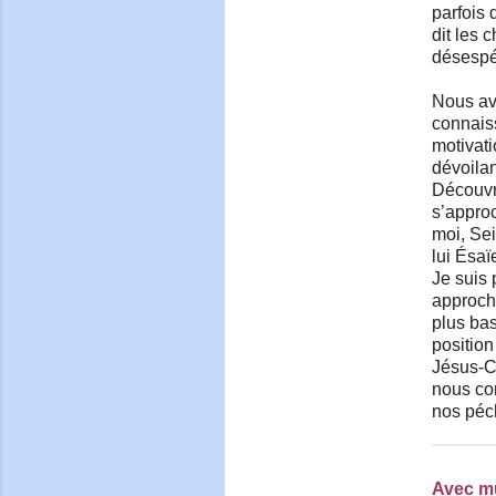
parfois 
dit les 
désespé
Nous avo
connais
motivati
dévoilan
Découvr
s’approc
moi, Sei
lui Ésaï
Je suis 
approch
plus ba
position
Jésus-Ch
nous con
nos péch
Avec m