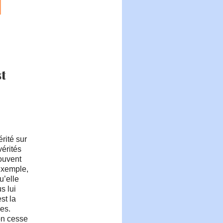
st
rité sur
érités
souvent
 exemple,
u’elle
s lui
st la
les.
on cesse