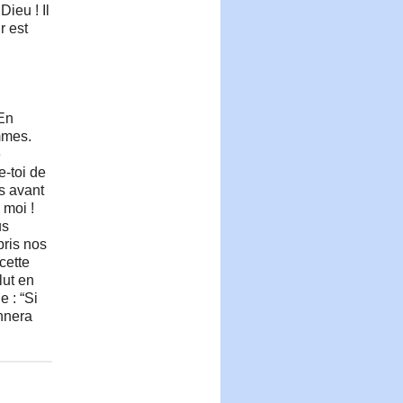
ieu ! Il
r est
 En
ommes.
e
e-toi de
s avant
 moi !
us
ris nos
cette
lut en
 : “Si
onnera