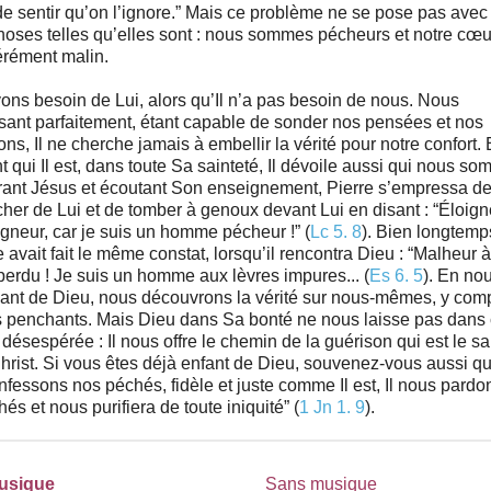
de sentir qu’on l’ignore.” Mais ce problème ne se pose pas avec D
choses telles qu’elles sont : nous sommes pécheurs et notre cœu
rément malin.
ns besoin de Lui, alors qu’Il n’a pas besoin de nous. Nous
sant parfaitement, étant capable de sonder nos pensées et nos
ons, Il ne cherche jamais à embellir la vérité pour notre confort.
t qui Il est, dans toute Sa sainteté, Il dévoile aussi qui nous s
ant Jésus et écoutant Son enseignement, Pierre s’empressa d
her de Lui et de tomber à genoux devant Lui en disant : “Éloign
gneur, car je suis un homme pécheur !” (
Lc 5. 8
). Bien longtemp
e avait fait le même constat, lorsqu’il rencontra Dieu : “Malheur à
perdu ! Je suis un homme aux lèvres impures... (
Es 6. 5
). En no
ant de Dieu, nous découvrons la vérité sur nous-mêmes, y comp
s penchants. Mais Dieu dans Sa bonté ne nous laisse pas dans 
 désespérée : Il nous offre le chemin de la guérison qui est le sa
rist. Si vous êtes déjà enfant de Dieu, souvenez-vous aussi que
fessons nos péchés, fidèle et juste comme Il est, Il nous pard
és et nous purifiera de toute iniquité” (
1 Jn 1. 9
).
usique
Sans musique