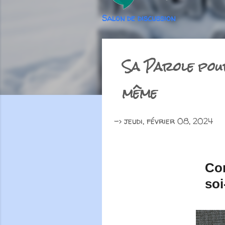
Salon de discussion
Sa Parole pour
même
->
jeudi, février 08, 2024
Con
so