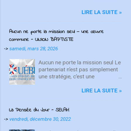
fixer votre regard sur le Christ.
Quelle que soit la semaine que vous
LIRE LA SUITE »
avez eue, aujourd'hui est un
nouveau départ. Ce week-end est
Aucun ne porte la mission seul — une œuvre
une nouvelle chance de se détendre
commune - UNION BAPTISTE
et de se reposer en Lui. "Puisque
vous êtes ressuscités avec Christ,
->
samedi, mars 28, 2026
attachez vos cœurs aux choses
d'en haut, où Christ est assis à la
Aucun ne porte la mission seul Le
droite de Dieu. Ayez l'esprit sur les
partenariat n’est pas simplement
choses d'en haut, non sur les
une stratégie, c’est une
choses terrestres" - Colossiens
expression du Royaume. Dieu unit
3:1-2 L'équipe d'intégrité ÉCOUTE
des personnes aux dons et
LIRE LA SUITE »
MAINTENANT Après avoir lancé
vocations diverses pour
2022 avec un premier single
accomplir, ensemble, ce qu’aucun
La Pensée du Jour - SELAH
énergique, ICF Worship présente
ne pourrait faire seul. Les
"Only You" , une toute nouvelle
Écritures en témoignent à
->
vendredi, décembre 30, 2022
chanson qui fait place à l'adoration
plusieurs reprises. Dans Zacharie