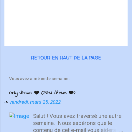
i
r
e
s
RETOUR EN HAUT DE LA PAGE
Vous avez aimé cette semaine :
Only Jesus ❤️ (Seul Jésus ❤️)
->
vendredi, mars 25, 2022
Salut ! Vous avez traversé une autre
semaine. ⁣ Nous espérons que le
contenu de cet e-mail vous aidera à