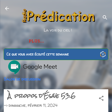
Accéder au contenu principal
La voix du ciel !
PLUS…
Ce que vous avez écouté cette semaine
Salon de discussion
À propos d'Ésaïe 53.6
->
dimanche, février 11, 2024