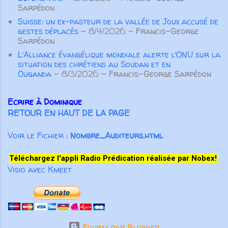
spirituelle des autres croyants. Pas
Sarpédon
seulement des paroles aimables qui
Suisse: un ex-pasteur de la vallée de Joux accusé de
“font du bien au corps”, m...
gestes déplacés
- 8/4/2026
- Francis-George
Sarpédon
L’Alliance évangélique mondiale alerte l’ONU sur la
situation des chrétiens au Soudan et en
Ouganda
- 8/3/2026
- Francis-George Sarpédon
Ecrire à Dominique
RETOUR EN HAUT DE LA PAGE
Voir le Fichier :
Nombre_Auditeurs.html
Téléchargez l'appli Radio Prédication réalisée par Nobex!
Visio avec Kmeet
Fourni par Blogger