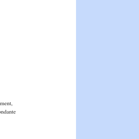
mment,
bondante