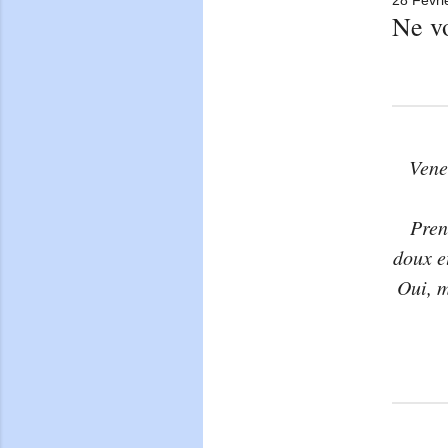
Ne vo
Vene
Pren
doux e
Oui, m