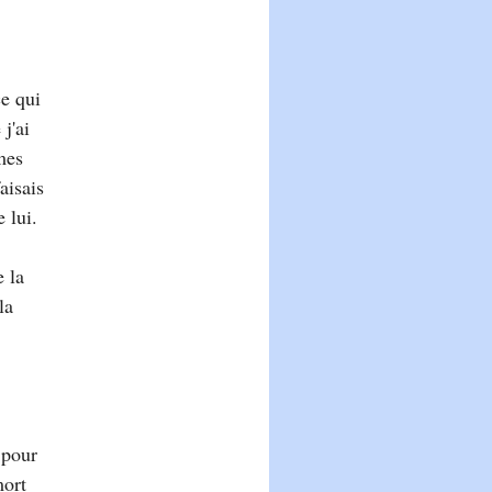
e qui
j'ai
mes
aisais
e lui.
e la
la
 pour
mort