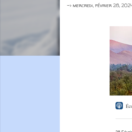
->
mercredi, février 28, 202
Éco
28 Févri