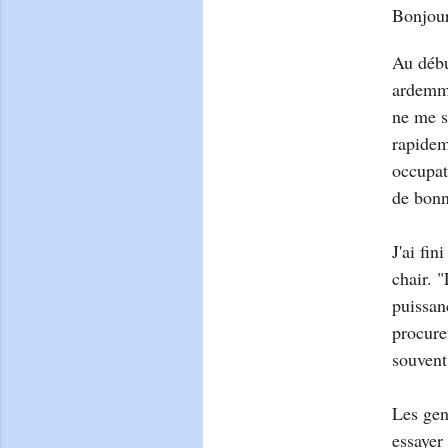
Bonjour
Au début
ardemme
ne me se
rapidem
occupat
de bonn
J'ai fin
chair. 
puissan
procure
souvent
Les gen
essayer