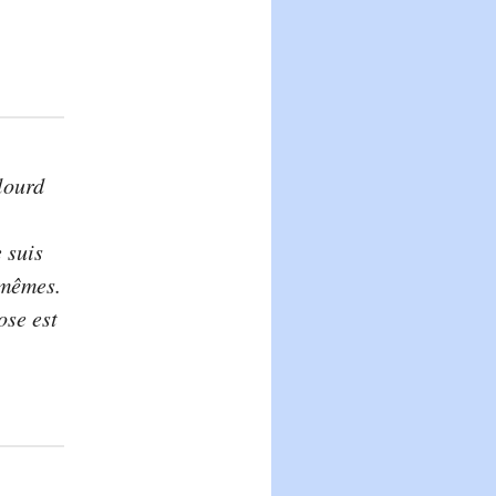
lourd
 suis
-mêmes.
ose est