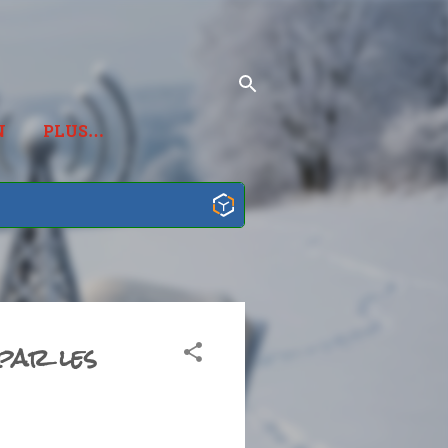
N
PLUS…
 par les