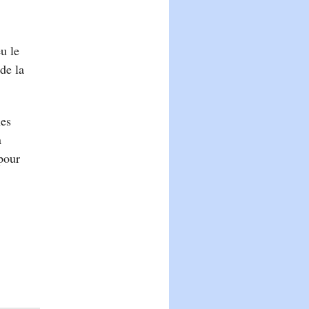
u le
de la
nes
à
 pour