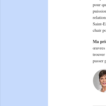
pour qu
puissio
relatio
Saint-E
chair p
Ma pri
œuvres 
trouver 
passer 