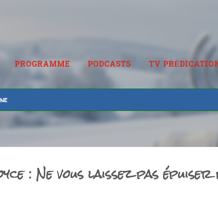
Accéder au contenu principal
PROGRAMME
PODCASTS
TV PRÉDICATIO
RADIOPREDICATION.FR
ine
yce : Ne vous laissez pas épuiser